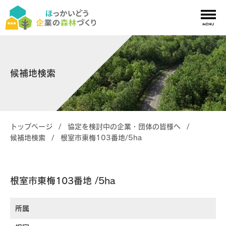
ほっかいどう企業の森林づくりについて
候補地検索
北海道の木育について
活動を検討中の皆様へ
現在活動中の皆様へ
トップページ
森林所有者の皆様へ
/
協定を検討中の企業・団体の皆様へ
/
候補地検索
/
根室市東梅103番地/5ha
お知らせ
関連リンク
根室市東梅103番地 /5ha
サイト内検索
所属