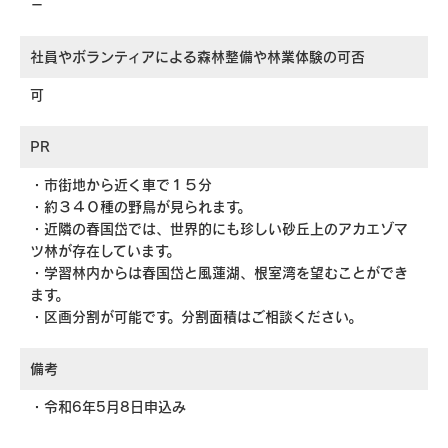
－
社員やボランティアによる森林整備や林業体験の可否
可
PR
・市街地から近く車で１５分
・約３４０種の野鳥が見られます。
・近隣の春国岱では、世界的にも珍しい砂丘上のアカエゾマ
ツ林が存在しています。
・学習林内からは春国岱と風蓮湖、根室湾を望むことができ
ます。
・区画分割が可能です。分割面積はご相談ください。
備考
・令和6年5月8日申込み