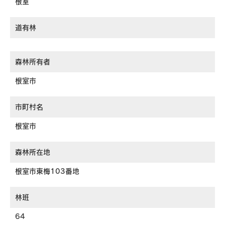
根室
ソーシャルメディア
道有林
森林所有者
根室市
市町村名
根室市
森林所在地
根室市東梅103番地
林班
64