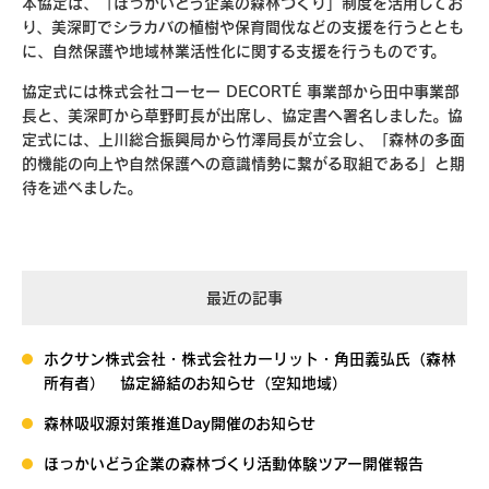
本協定は、「ほっかいどう企業の森林づくり」制度を活用してお
り、美深町でシラカバの植樹や保育間伐などの支援を行うととも
に、自然保護や地域林業活性化に関する支援を行うものです。
協定式には株式会社コーセー DECORTÉ 事業部から田中事業部
長と、美深町から草野町長が出席し、協定書へ署名しました。協
定式には、上川総合振興局から竹澤局長が立会し、「森林の多面
的機能の向上や自然保護への意識情勢に繋がる取組である」と期
待を述べました。
最近の記事
ホクサン株式会社・株式会社カーリット・角田義弘氏（森林
所有者） 協定締結のお知らせ（空知地域）
森林吸収源対策推進Day開催のお知らせ
ほっかいどう企業の森林づくり活動体験ツアー開催報告